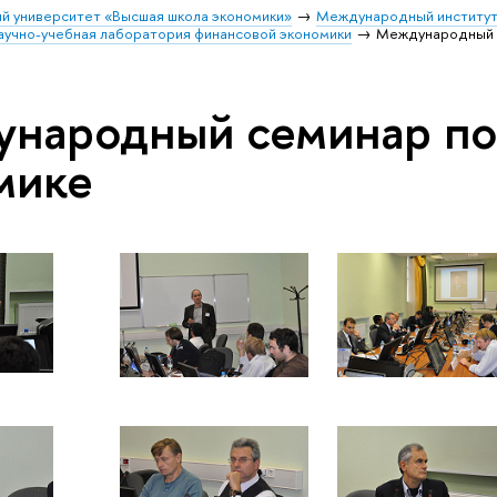
й университет «Высшая школа экономики»
Международный институт
учно-учебная лаборатория финансовой экономики
Международный с
народный семинар по
мике