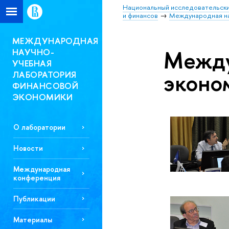
Национальный исследовательски
и финансов
Международная на
МЕЖДУНАРОДНАЯ
Между
НАУЧНО-
УЧЕБНАЯ
эконо
ЛАБОРАТОРИЯ
ФИНАНСОВОЙ
ЭКОНОМИКИ
О лаборатории
Новости
Международная
конференция
Публикации
Материалы