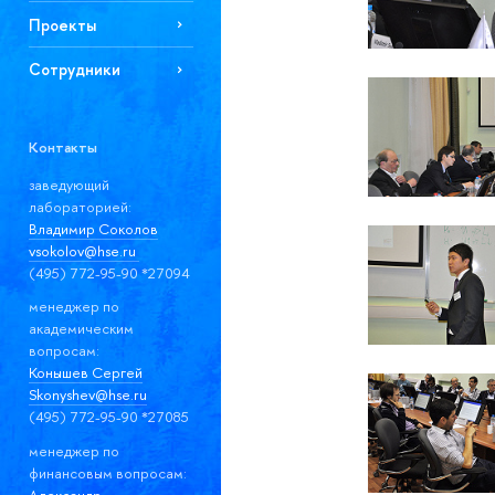
Проекты
Сотрудники
Контакты
заведующий
лабораторией:
Владимир Соколов
vsokolov@hse.ru
(495) 772-95-90 *27094
менеджер по
академическим
вопросам:
Конышев Сергей
Skonyshev@hse.ru
(495) 772-95-90 *27085
менеджер по
финансовым вопросам:
Александр