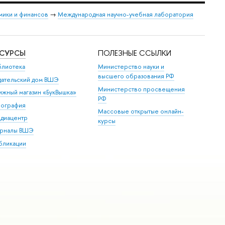
мики и финансов
→
Международная научно-учебная лаборатория
ЕСУРСЫ
ПОЛЕЗНЫЕ ССЫЛКИ
блиотека
Министерство науки и
высшего образования РФ
дательский дом ВШЭ
Министерство просвещения
ижный магазин «БукВышка»
РФ
пография
Массовые открытые онлайн-
диацентр
курсы
рналы ВШЭ
бликации