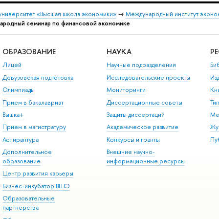
университет «Высшая школа экономики»
→
Международный институт эконо
родный семинар по финансовой экономике
ОБРАЗОВАНИЕ
НАУКА
Р
Лицей
Научные подразделения
Би
Довузовская подготовка
Исследовательские проекты
Из
Олимпиады
Мониторинги
Кн
Прием в бакалавриат
Диссертационные советы
Ти
Вышка+
Защиты диссертаций
Ме
Прием в магистратуру
Академическое развитие
Жу
Аспирантура
Конкурсы и гранты
Пу
Дополнительное
Внешние научно-
образование
информационные ресурсы
Центр развития карьеры
Бизнес-инкубатор ВШЭ
Образовательные
партнерства