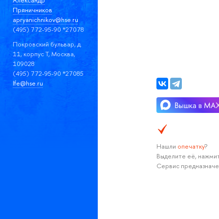
Пряничников
apryanichnikov@hse.ru
(495) 772-95-90 *27078
Покровский бульвар, д.
11, корпус T, Москва,
109028
(495) 772-95-90 *27085
lfe@hse.ru
Нашли
опечатку
?
Выделите её, нажмит
Сервис предназначе