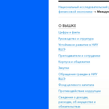
Национальный исследовательский 
финансовой экономики
→
Междуна
О ВЫШКЕ
Цифры и факты
Руководство и структура
Устойчивое развитие в НИУ
ВШЭ
Преподаватели и сотрудники
Корпуса и общежития
Закупки
Обращения граждан в НИУ
ВШЭ
Фонд целевого капитала
Противодействие коррупции
Сведения о доходах,
расходах, об имуществе и
обязательствах