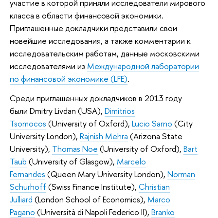
участие в которой приняли исследователи мирового
класса в области финансовой экономики.
Приглашенные докладчики представили свои
новейшие исследования, а также комментарии к
исследовательским работам, данные московскими
исследователями из
Международной лаборатории
по финансовой экономике (LFE)
.
Среди приглашенных докладчиков в 2013 году
были Dmitry Livdan (USA),
Dimitrios
Tsomocos
(University of Oxford),
Lucio Sarno
(Сity
University London),
Rajnish Mehra
(Arizona State
University),
Thomas Noe
(University of Oxford),
Bart
Taub
(University of Glasgow),
Marcelo
Fernandes
(Queen Mary University London),
Norman
Schurhoff
(Swiss Finance Institute),
Christian
Julliard
(London School of Economics),
Marco
Pagano
(Università di Napoli Federico II),
Branko