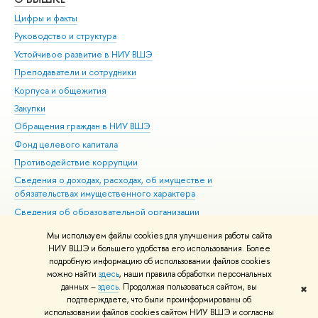
Цифры и факты
Ли
Руководство и структура
Дов
Устойчивое развитие в НИУ ВШЭ
Ол
Преподаватели и сотрудники
При
Корпуса и общежития
Вы
Закупки
При
Обращения граждан в НИУ ВШЭ
Ас
Фонд целевого капитала
До
Противодействие коррупции
Цен
Сведения о доходах, расходах, об имуществе и
Би
обязательствах имущественного характера
Об
Сведения об образовательной организации
Обр
Людям с ограниченными возможностями здоровья
Мы используем файлы cookies для улучшения работы сайта
Единая платежная страница
НИУ ВШЭ и большего удобства его использования. Более
подробную информацию об использовании файлов cookies
Работа в Вышке
можно найти
здесь
, наши правила обработки персональных
данных –
здесь
. Продолжая пользоваться сайтом, вы
✖
Редактору
подтверждаете, что были проинформированы об
© НИУ ВШЭ 1993–2026
Адреса и контакты
Условия использования
использовании файлов cookies сайтом НИУ ВШЭ и согласны